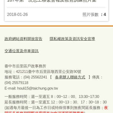
2018-01-26
照片張數
：4
政府網站資料開放宣告
隱私權政策及資訊安全宣導
交通位置及停車資訊
臺中市后里區戶政事務所
地址：
421211
臺中市后里區墩西里公安路
90
號
服務電話：
(04) 25562241 【
各承辦人聯絡方式
】
傳真：
(04) 25579118
E-mail: houli15@taichung.gov.tw
一般服務時間：週一至週五
8
：
00~12
：
00
、
13:30~17:30
延長服務時間：週一至週五
12
：
00~13
：
30
、
17
：
30~18
：
30
(
如遇每月最後一日為工作日或特殊情事則無夜間延長服務；
夜