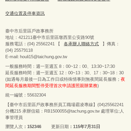
交通位置及停車資訊
臺中市后里區戶政事務所
地址：
421211
臺中市后里區墩西里公安路
90
號
服務電話：
(04) 25562241 【
各承辦人聯絡方式
】
傳真：
(04) 25579118
E-mail: houli15@taichung.gov.tw
一般服務時間：週一至週五
8
：
00~12
：
00
、
13:30~17:30
延長服務時間：週一至週五
12
：
00~13
：
30
、
17
：
30~18
：
30
(
如遇每月最後一日為工作日或特殊情事則無夜間延長服務；
夜
間延長服務期間暫停受理首次申請護照親辦業務
)
統一編號：55632304
【臺中市后里區戶政事務所員工職場霸凌專線】(04)25562241
分機215 承辦信箱：RB1500055@tachung.gov.tw 處理單位:人
事管理員
瀏覽人次
152346
更新日期
115年7月31日