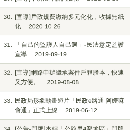
30
[宣導]戶政規費繳納多元化化，收據無紙
化
2020-10-26
31
「自己的監護人自己選」-民法意定監護
宣導
2019-09-19
32
[宣導]網路申辦繼承案件戶籍謄本，快速
又方便。
2019-08-08
33
民政局形象動畫短片「民政e路通 阿嬤嘛
會通」正式上線
2019-06-12
34
[公告-門牌]本轄「公館里4鄰地區」門牌