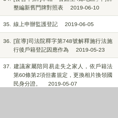
整編新舊門牌對照表
2019-06-10
35
線上申辦監護登記
2019-06-05
36
[宣導]司法院釋字第748號解釋施行法施
行後戶籍登記因應作為
2019-05-23
37
建議家屬陪同易走失之家人，依戶籍法
第60條第2項但書規定，更換相片換領國
民身分證。
2019-05-07
38
身分證掛失/撤銷掛失，可透過網路自行
上網填報
2019-04-29