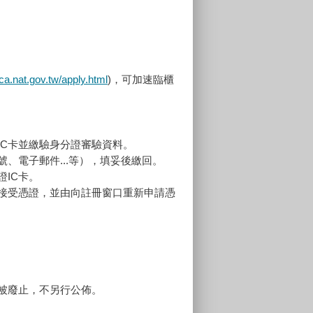
ica.nat.gov.tw/apply.html
)
，
可加速臨櫃
C卡並繳驗身分證審驗資料。
、電子郵件...等），填妥後繳回。
IC卡。
絕接受憑證，並由向註冊窗口重新申請憑
被廢止，不另行公佈。