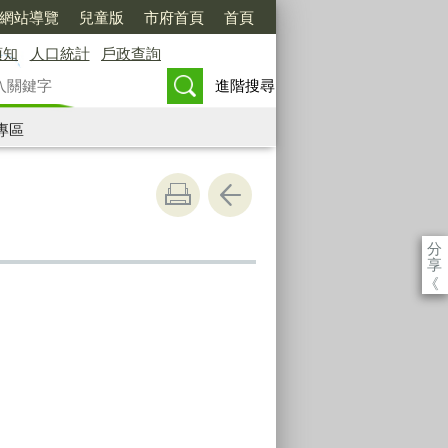
網站導覽
兒童版
市府首頁
首頁
須知
人口統計
戶政查詢
進階搜尋
專區
分
享
《