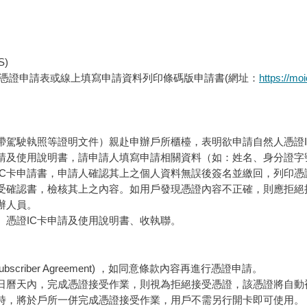
S)
人憑證申請表或線上填寫申請資料列印條碼版申請書(網址：
https://mo
帶駕駛執照等證明文件）親赴申辦戶所櫃檯，表明欲申請自然人憑證I
請及使用說明書，請申請人填寫申請相關資料（如：姓名、身分證字號
C卡申請書，申請人確認其上之個人資料無誤後簽名並繳回，列印憑證
接受確認書，檢核其上之內容。如用戶發現憑證內容不正確，則應拒
辦人員。
、憑證IC卡申請及使用說明書、收執聯。
criber Agreement) ，如同意條款內容再進行憑證申請。
日曆天內，完成憑證接受作業，則視為拒絕接受憑證，該憑證將自動
時，將於戶所一併完成憑證接受作業，用戶不需另行開卡即可使用。