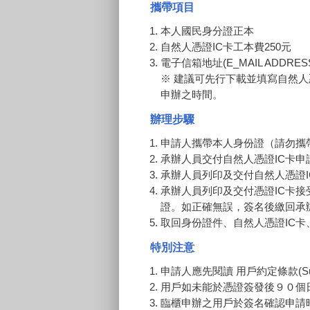
攜帶項目
本人國民身分證正本
自然人憑證IC卡工本費250元
電子信箱地址(E_MAIL ADDRES
※ 建議可先行下載並填寫自然
申辦之時間。
辦理步驟
申請人攜帶本人身份證（請勿攜
承辦人員交付自然人憑證IC卡申
承辦人員列印及交付自然人憑證I
承辦人員列印及交付憑證IC卡
證。如正確無誤，簽名後繳回承
取回身份證件、自然人憑證IC卡
特別注意
申請人應先閱讀 用戶約定條款(Subs
用戶如未能於憑證簽發後９０個
臨櫃申辦之用戶於簽名確認申請