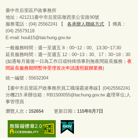
臺中市后里區戶政事務所
地址：
421211
臺中市后里區墩西里公安路
90
號
服務電話：
(04) 25562241 【
各承辦人聯絡方式
】
傳真：
(04) 25579118
E-mail: houli15@taichung.gov.tw
一般服務時間：週一至週五
8
：
00~12
：
00
、
13:30~17:30
延長服務時間：週一至週五
12
：
00~13
：
30
、
17
：
30~18
：
30
(
如遇每月最後一日為工作日或特殊情事則無夜間延長服務；
夜
間延長服務期間暫停受理首次申請護照親辦業務
)
統一編號：55632304
【臺中市后里區戶政事務所員工職場霸凌專線】(04)25562241
分機215 承辦信箱：RB1500055@tachung.gov.tw 處理單位:人
事管理員
瀏覽人次
152654
更新日期
115年8月7日