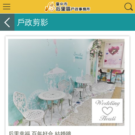
戶政剪影
后里幸福 百年好合 結婚牆