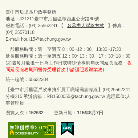
臺中市后里區戶政事務所
地址：
421211
臺中市后里區墩西里公安路
90
號
服務電話：
(04) 25562241 【
各承辦人聯絡方式
】
傳真：
(04) 25579118
E-mail: houli15@taichung.gov.tw
一般服務時間：週一至週五
8
：
00~12
：
00
、
13:30~17:30
延長服務時間：週一至週五
12
：
00~13
：
30
、
17
：
30~18
：
30
(
如遇每月最後一日為工作日或特殊情事則無夜間延長服務；
夜
間延長服務期間暫停受理首次申請護照親辦業務
)
統一編號：55632304
【臺中市后里區戶政事務所員工職場霸凌專線】(04)25562241
分機215 承辦信箱：RB1500055@tachung.gov.tw 處理單位:人
事管理員
瀏覽人次
152632
更新日期
115年8月7日